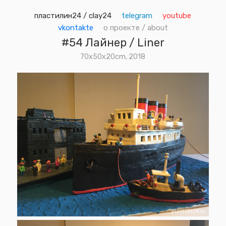
пластилин24 / clay24
telegram
youtube
vkontakte
о проекте / about
#54 Лайнер / Liner
70х50х20cm, 2018