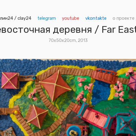
лин24 / clay24
telegram
youtube
vkontakte
о проекте 
восточная деревня / Far Easte
70x50х20cm, 2013