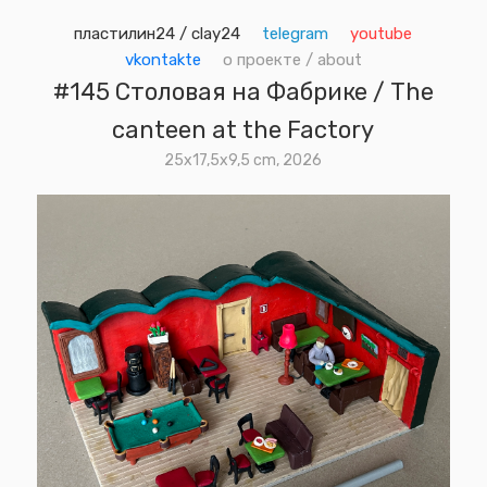
пластилин24 / clay24
telegram
youtube
vkontakte
о проекте / about
#145 Столовая на Фабрике / The
canteen at the Factory
25х17,5х9,5 cm, 2026