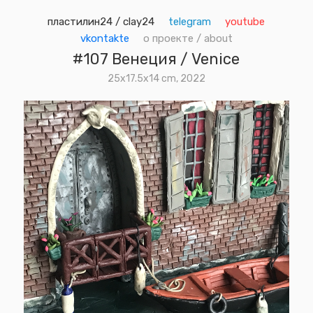
пластилин24 / clay24
telegram
youtube
vkontakte
о проекте / about
#107 Венеция / Venice
25х17.5х14 cm, 2022